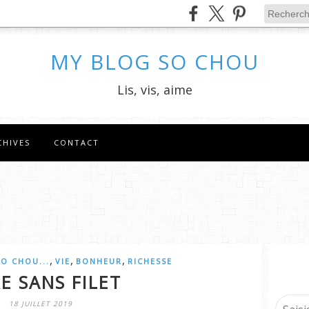
MY BLOG SO CHOU
Lis, vis, aime
CHIVES
CONTACT
,
,
,
SO CHOU...
VIE
BONHEUR
RICHESSE
RE SANS FILET
18 JUILLET 2019