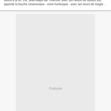
début à la fin. Lui, Jean-Bapti ste Thiérrée, avec son allure de savant fou,
apporte la touche clownesque - voire burlesque - avec ses tours de magie
expressément ratés...
Publicité