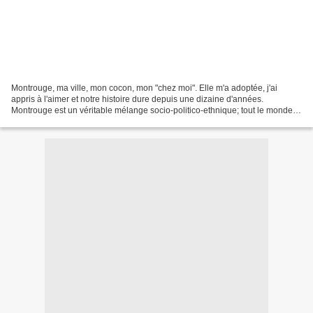
Montrouge, ma ville, mon cocon, mon "chez moi". Elle m'a adoptée, j'ai
appris à l'aimer et notre histoire dure depuis une dizaine d'années.
Montrouge est un véritable mélange socio-politico-ethnique; tout le monde
se côtoie dans une certaine harmonie....