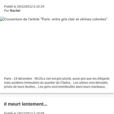
Publié le 20/12/2012 à 10:34
Par
Rachel
Paris - 19 décembre - 9h15Le ciel est gris plomb, aussi gris que les élégants
mais austères immeubles du quartier de l'Opéra... Les arbres sont dénudés,
privés de leurs feuilles... Les gens sont emmitouflés dans leurs manteaux
sombres, les visages baissés...
Il meurt lentement...
Publié le 18/12/2012 à 19:09