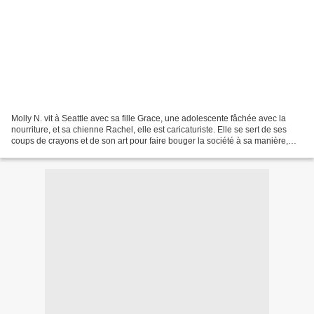
Molly N. vit à Seattle avec sa fille Grace, une adolescente fâchée avec la
nourriture, et sa chienne Rachel, elle est caricaturiste. Elle se sert de ses
coups de crayons et de son art pour faire bouger la société à sa manière,
n'hésitant pas à égratigner...