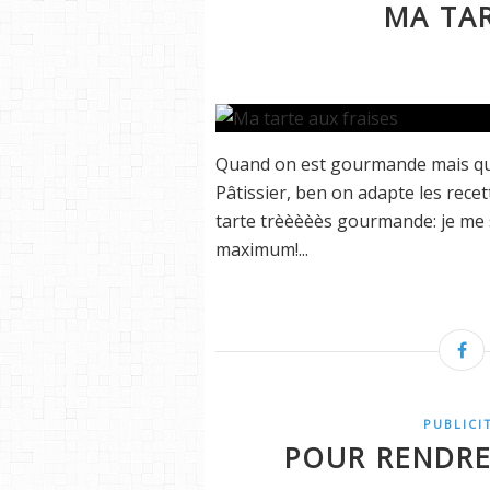
MA TAR
Quand on est gourmande mais qu'o
Pâtissier, ben on adapte les recett
tarte trèèèèès gourmande: je me sui
maximum!...
PUBLICI
POUR RENDRE