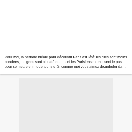
Pour moi, la période idéale pour découvrir Paris est l'été: les rues sont moins
bondées, les gens sont plus détendus, et les Parisiens ralentissent le pas
pour se mettre en mode touriste. Si comme moi vous aimez déambuler dans
la capitale, et qu'au cours...