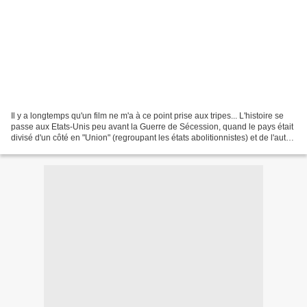
Il y a longtemps qu'un film ne m'a à ce point prise aux tripes... L'histoire se
passe aux Etats-Unis peu avant la Guerre de Sécession, quand le pays était
divisé d'un côté en "Union" (regroupant les états abolitionnistes) et de l'autre
en "Confédération"...