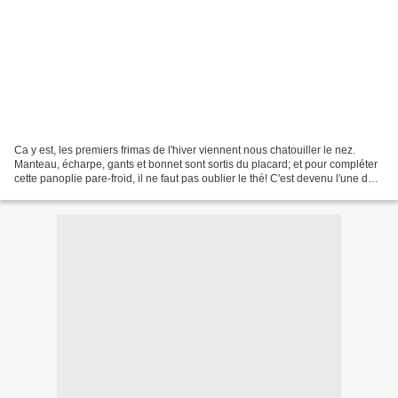
Ca y est, les premiers frimas de l'hiver viennent nous chatouiller le nez.
Manteau, écharpe, gants et bonnet sont sortis du placard; et pour compléter
cette panoplie pare-froid, il ne faut pas oublier le thé! C'est devenu l'une de
mes boissons préférées,...