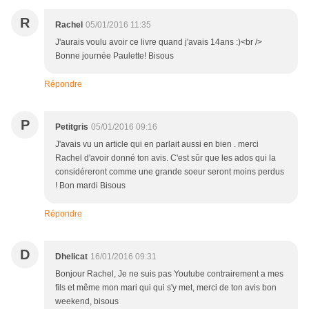
R
Rachel
05/01/2016 11:35
J'aurais voulu avoir ce livre quand j'avais 14ans :)<br />
Bonne journée Paulette! Bisous
Répondre
P
Petitgris
05/01/2016 09:16
J'avais vu un article qui en parlait aussi en bien . merci
Rachel d'avoir donné ton avis. C'est sûr que les ados qui la
considéreront comme une grande soeur seront moins perdus
! Bon mardi Bisous
Répondre
D
Dhelicat
16/01/2016 09:31
Bonjour Rachel, Je ne suis pas Youtube contrairement a mes
fils et même mon mari qui qui s'y met, merci de ton avis bon
weekend, bisous