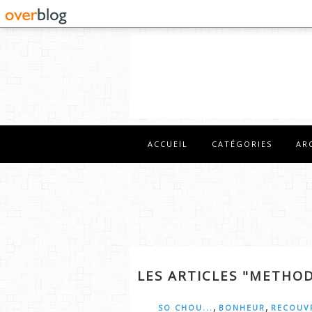
ACCUEIL
CATÉGORIES
AR
LES ARTICLES "METH
,
,
SO CHOU...
BONHEUR
RECOUV