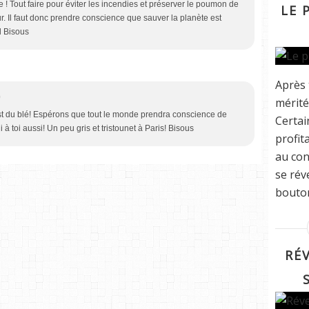
ue ! Tout faire pour éviter les incendies et préserver le poumon de
LE 
our. Il faut donc prendre conscience que sauver la planète est
l Bisous
Après 
0
méritée
'est du blé! Espérons que tout le monde prendra conscience de
Certai
 à toi aussi! Un peu gris et tristounet à Paris! Bisous
profit
au con
se rév
bouton
RÉV