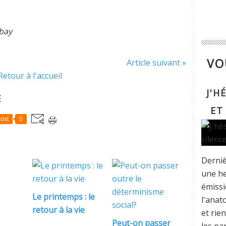
abay
VO
Article suivant »
Retour à l'accueil
J'H
E
ET
ost
0
Derniè
une he
émissi
Le printemps : le
l'anat
retour à la vie
et rie
Peut-on passer