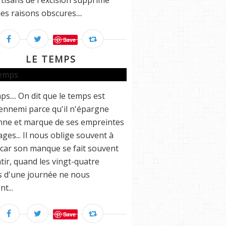
rtisans de l'excision supprime
es raisons obscures....
Save
LE TEMPS
ps.... On dit que le temps est
ennemi parce qu'il n'épargne
nne et marque de ses empreintes
sages... Il nous oblige souvent à
 car son manque se fait souvent
tir, quand les vingt-quatre
 d'une journée ne nous
nt...
Save