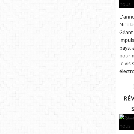
L'anno
Nicola
Géant
impuls
pays, 
pour m
Je vis
électro
RÉV