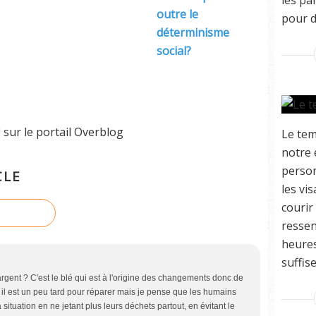
les pa
outre le
pour d
déterminisme
social?
l
sur le portail Overblog
Le tem
notre 
perso
CLE
les vi
courir
ressen
heures
suffise
'argent ? C'est le blé qui est à l'origine des changements donc de
il est un peu tard pour réparer mais je pense que les humains
ituation en ne jetant plus leurs déchets partout, en évitant le