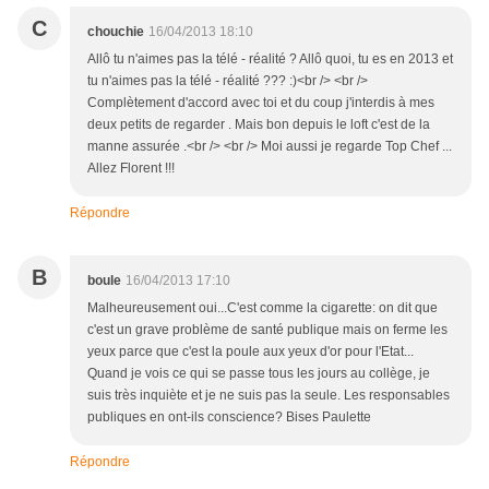
C
chouchie
16/04/2013 18:10
Allô tu n'aimes pas la télé - réalité ? Allô quoi, tu es en 2013 et
tu n'aimes pas la télé - réalité ??? :)<br /> <br />
Complètement d'accord avec toi et du coup j'interdis à mes
deux petits de regarder . Mais bon depuis le loft c'est de la
manne assurée .<br /> <br /> Moi aussi je regarde Top Chef ...
Allez Florent !!!
Répondre
B
boule
16/04/2013 17:10
Malheureusement oui...C'est comme la cigarette: on dit que
c'est un grave problème de santé publique mais on ferme les
yeux parce que c'est la poule aux yeux d'or pour l'Etat...
Quand je vois ce qui se passe tous les jours au collège, je
suis très inquiète et je ne suis pas la seule. Les responsables
publiques en ont-ils conscience? Bises Paulette
Répondre