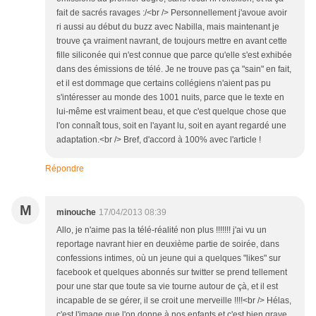
fait de sacrés ravages :/<br /> Personnellement j'avoue avoir
ri aussi au début du buzz avec Nabilla, mais maintenant je
trouve ça vraiment navrant, de toujours mettre en avant cette
fille siliconée qui n'est connue que parce qu'elle s'est exhibée
dans des émissions de télé. Je ne trouve pas ça "sain" en fait,
et il est dommage que certains collégiens n'aient pas pu
s'intéresser au monde des 1001 nuits, parce que le texte en
lui-même est vraiment beau, et que c'est quelque chose que
l'on connaît tous, soit en l'ayant lu, soit en ayant regardé une
adaptation.<br /> Bref, d'accord à 100% avec l'article !
Répondre
M
minouche
17/04/2013 08:39
Allo, je n'aime pas la télé-réalité non plus !!!!!!! j'ai vu un
reportage navrant hier en deuxième partie de soirée, dans
confessions intimes, où un jeune qui a quelques "likes" sur
facebook et quelques abonnés sur twitter se prend tellement
pour une star que toute sa vie tourne autour de çà, et il est
incapable de se gérer, il se croit une merveille !!!!<br /> Hélas,
c'est l'image que l'on donne à nos enfants et c'est bien grave,