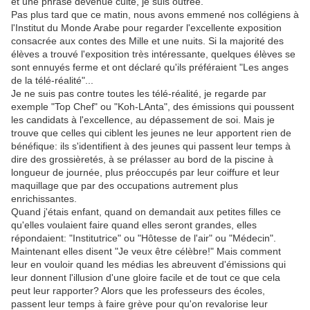
et une phrase devenue culte, je suis outrée.
Pas plus tard que ce matin, nous avons emmené nos collégiens à
l'Institut du Monde Arabe pour regarder l'excellente exposition
consacrée aux contes des Mille et une nuits. Si la majorité des
élèves a trouvé l'exposition très intéressante, quelques élèves se
sont ennuyés ferme et ont déclaré qu'ils préféraient "Les anges
de la télé-réalité"...
Je ne suis pas contre toutes les télé-réalité, je regarde par
exemple "Top Chef" ou "Koh-LAnta", des émissions qui poussent
les candidats à l'excellence, au dépassement de soi. Mais je
trouve que celles qui ciblent les jeunes ne leur apportent rien de
bénéfique: ils s'identifient à des jeunes qui passent leur temps à
dire des grossièretés, à se prélasser au bord de la piscine à
longueur de journée, plus préoccupés par leur coiffure et leur
maquillage que par des occupations autrement plus
enrichissantes.
Quand j'étais enfant, quand on demandait aux petites filles ce
qu'elles voulaient faire quand elles seront grandes, elles
répondaient: "Institutrice" ou "Hôtesse de l'air" ou "Médecin".
Maintenant elles disent "Je veux être célèbre!" Mais comment
leur en vouloir quand les médias les abreuvent d'émissions qui
leur donnent l'illusion d'une gloire facile et de tout ce que cela
peut leur rapporter? Alors que les professeurs des écoles,
passent leur temps à faire grève pour qu'on revalorise leur