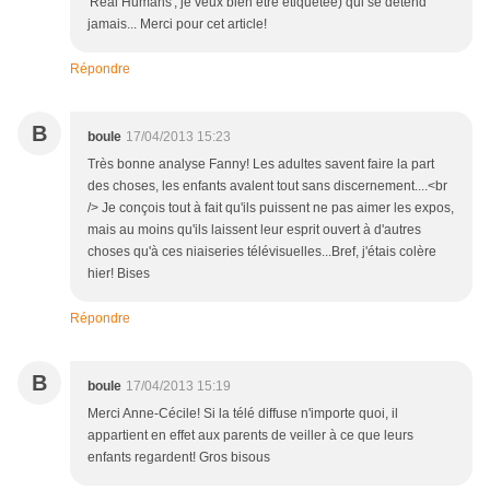
'Real Humans', je veux bien être étiquetée) qui se détend
jamais... Merci pour cet article!
Répondre
B
boule
17/04/2013 15:23
Très bonne analyse Fanny! Les adultes savent faire la part
des choses, les enfants avalent tout sans discernement....<br
/> Je conçois tout à fait qu'ils puissent ne pas aimer les expos,
mais au moins qu'ils laissent leur esprit ouvert à d'autres
choses qu'à ces niaiseries télévisuelles...Bref, j'étais colère
hier! Bises
Répondre
B
boule
17/04/2013 15:19
Merci Anne-Cécile! Si la télé diffuse n'importe quoi, il
appartient en effet aux parents de veiller à ce que leurs
enfants regardent! Gros bisous