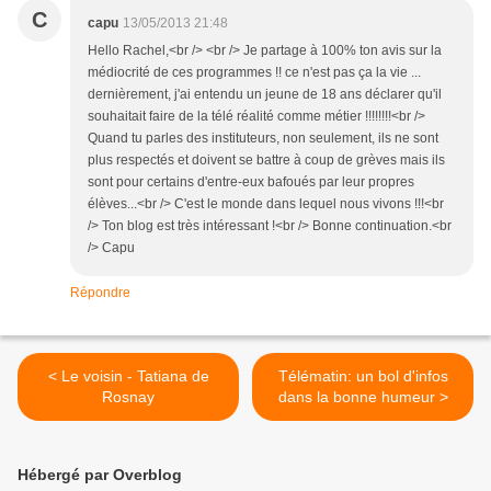
C
capu
13/05/2013 21:48
Hello Rachel,<br /> <br /> Je partage à 100% ton avis sur la
médiocrité de ces programmes !! ce n'est pas ça la vie ...
dernièrement, j'ai entendu un jeune de 18 ans déclarer qu'il
souhaitait faire de la télé réalité comme métier !!!!!!!!<br />
Quand tu parles des instituteurs, non seulement, ils ne sont
plus respectés et doivent se battre à coup de grèves mais ils
sont pour certains d'entre-eux bafoués par leur propres
élèves...<br /> C'est le monde dans lequel nous vivons !!!<br
/> Ton blog est très intéressant !<br /> Bonne continuation.<br
/> Capu
Répondre
< Le voisin - Tatiana de
Télématin: un bol d'infos
Rosnay
dans la bonne humeur >
Hébergé par Overblog