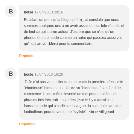
B
boule
17/04/2013 20:16
En allant un peu sur la blogosphère, j'ai constaté que nous
sommes quelques-uns à en avoir assez de ces télé-réalités et
de tout ce qui tourne autour! J'espère que ce n'est qu'un
phénomène de mode comme un autre qui passera aussi vite
qu'il est arrivé...Merci pour le commentaire!
Répondre
B
boule
16/04/2013 19:28
:D Je n'ai pas voulu citer de noms mais la première c'est cette
"chanteuse" blonde qui a fait de sa "blonditude" son fond de
commerce. Ils ont même inventé un mot pour qualifier ses
phrases très très euh...inspirées :)<br /> Il y a aussi cette
fausse blonde qui a surfé sur la vague du scandale avec des
footballeurs pour devenir une "styliste"...<br /> Affligeant...
Répondre