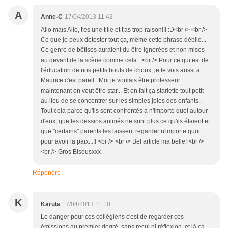
A
Anne-C
17/04/2013 11:42
Allo mais Allo, t'es une fille et t'as trop raison!!! :D<br /> <br />
Ce que je peux détester tout ça, même cette phrase débile...
Ce genre de bêtises auraient du être ignorées et non mises
au devant de la scène comme cela.. <br /> Pour ce qui est de
l'éducation de nos petits bouts de choux, je le vois aussi a
Maurice c'est pareil.. Moi je voulais être professeur
maintenant on veut être star... Et on fait ça starlette tout petit
au lieu de se concentrer sur les simples joies des enfants..
Tout cela parce qu'ils sont confrontés a n'importe quoi autour
d'eux, que les dessins animés ne sont plus ce qu'ils étaient et
que ''certains'' parents les laissent regarder n'importe quoi
pour avoir la paix...!! <br /> <br /> Bel article ma belle! <br />
<br /> Gros Bisousxxx
Répondre
K
Karula
17/04/2013 11:10
Le danger pour ces collégiens c'est de regarder ces
émissions au premier degré, sans recul ni réflexion, et là ça