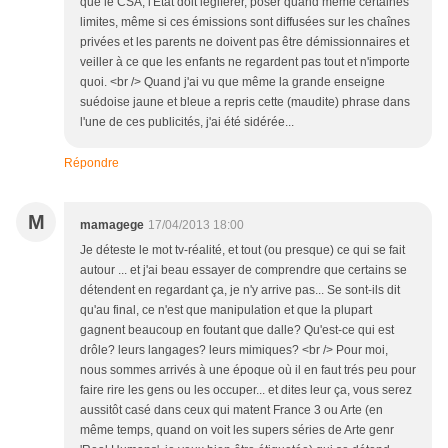
que le CSA, l'Etat doit légiférer, poser quand même certaines
limites, même si ces émissions sont diffusées sur les chaînes
privées et les parents ne doivent pas être démissionnaires et
veiller à ce que les enfants ne regardent pas tout et n'importe
quoi. <br /> Quand j'ai vu que même la grande enseigne
suédoise jaune et bleue a repris cette (maudite) phrase dans
l'une de ces publicités, j'ai été sidérée...
Répondre
M
mamagege
17/04/2013 18:00
Je déteste le mot tv-réalité, et tout (ou presque) ce qui se fait
autour ... et j'ai beau essayer de comprendre que certains se
détendent en regardant ça, je n'y arrive pas... Se sont-ils dit
qu'au final, ce n'est que manipulation et que la plupart
gagnent beaucoup en foutant que dalle? Qu'est-ce qui est
drôle? leurs langages? leurs mimiques? <br /> Pour moi,
nous sommes arrivés à une époque où il en faut trés peu pour
faire rire les gens ou les occuper... et dites leur ça, vous serez
aussitôt casé dans ceux qui matent France 3 ou Arte (en
même temps, quand on voit les supers séries de Arte genr