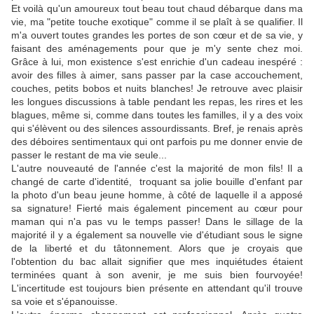
Et voilà qu'un amoureux tout beau tout chaud débarque dans ma
vie, ma "petite touche exotique" comme il se plaît à se qualifier. Il
m'a ouvert toutes grandes les portes de son cœur et de sa vie, y
faisant des aménagements pour que je m'y sente chez moi.
Grâce à lui, mon existence s'est enrichie d'un cadeau inespéré :
avoir des filles à aimer, sans passer par la case accouchement,
couches, petits bobos et nuits blanches! Je retrouve avec plaisir
les longues discussions à table pendant les repas, les rires et les
blagues, même si, comme dans toutes les familles, il y a des voix
qui s'élèvent ou des silences assourdissants. Bref, je renais après
des déboires sentimentaux qui ont parfois pu me donner envie de
passer le restant de ma vie seule...
L'autre nouveauté de l'année c'est la majorité de mon fils! Il a
changé de carte d'identité, troquant sa jolie bouille d'enfant par
la photo d'un beau jeune homme, à côté de laquelle il a apposé
sa signature! Fierté mais également pincement au cœur pour
maman qui n'a pas vu le temps passer! Dans le sillage de la
majorité il y a également sa nouvelle vie d'étudiant sous le signe
de la liberté et du tâtonnement. Alors que je croyais que
l'obtention du bac allait signifier que mes inquiétudes étaient
terminées quant à son avenir, je me suis bien fourvoyée!
L'incertitude est toujours bien présente en attendant qu'il trouve
sa voie et s'épanouisse.