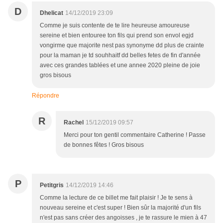
D
Dhelicat
14/12/2019 23:09
Comme je suis contente de te lire heureuse amoureuse
sereine et bien entouree ton fils qui prend son envol egjd
vongirme que majorite nest pas synonyme dd plus de crainte
pour la maman je td souhhaitf dd belles fetes de fin d'année
avec ces grandes tablées et une annee 2020 pleine de joie
gros bisous
Répondre
R
Rachel
15/12/2019 09:57
Merci pour ton gentil commentaire Catherine ! Passe
de bonnes fêtes ! Gros bisous
P
Petitgris
14/12/2019 14:46
Comme la lecture de ce billet me fait plaisir ! Je te sens à
nouveau sereine et c'est super ! Bien sûr la majorité d'un fils
n'est pas sans créer des angoisses , je te rassure le mien à 47