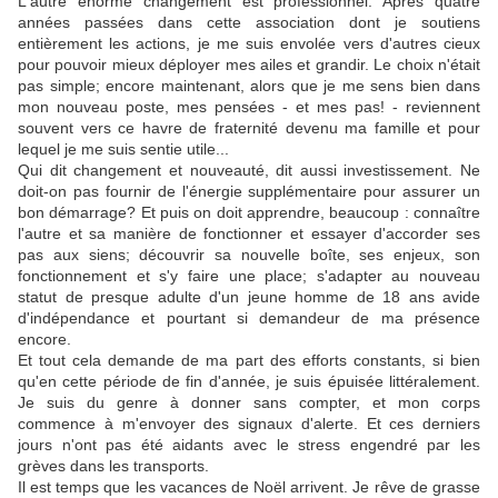
L'autre énorme changement est professionnel. Après quatre
années passées dans cette association dont je soutiens
entièrement les actions, je me suis envolée vers d'autres cieux
pour pouvoir mieux déployer mes ailes et grandir. Le choix n'était
pas simple; encore maintenant, alors que je me sens bien dans
mon nouveau poste, mes pensées - et mes pas! - reviennent
souvent vers ce havre de fraternité devenu ma famille et pour
lequel je me suis sentie utile...
Qui dit changement et nouveauté, dit aussi investissement. Ne
doit-on pas fournir de l'énergie supplémentaire pour assurer un
bon démarrage? Et puis on doit apprendre, beaucoup : connaître
l'autre et sa manière de fonctionner et essayer d'accorder ses
pas aux siens; découvrir sa nouvelle boîte, ses enjeux, son
fonctionnement et s'y faire une place; s'adapter au nouveau
statut de presque adulte d'un jeune homme de 18 ans avide
d'indépendance et pourtant si demandeur de ma présence
encore.
Et tout cela demande de ma part des efforts constants, si bien
qu'en cette période de fin d'année, je suis épuisée littéralement.
Je suis du genre à donner sans compter, et mon corps
commence à m'envoyer des signaux d'alerte. Et ces derniers
jours n'ont pas été aidants avec le stress engendré par les
grèves dans les transports.
Il est temps que les vacances de Noël arrivent. Je rêve de grasse