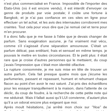
n'est plus commercialisé en France. Impossible de l'importer des
Etats-Unis (où il est encore vendu), il est interdit d'envoyer ce
genre de produits par voie postale; il coûte une fortune à
Bangkok; et je n'ai pas confiance en ces sites en ligne pour
effectuer un tel achat, et les avis des internautes corroborent mes
craintes. Tout cela pour vous dire que j'ai remué ciel et terre pour
m'en procurer.
Il a donc fallu que je me fasse à l'idée que je devais changer de
parfum. Sans exagération aucune, je l'ai vraiment mal vécu,
comme s'il s'agissait d'une séparation amoureuse. C'était un
parfum délicat, pas entêtant, frais et sensuel en même temps. je
pouvais le mettre en toutes circonstances. Et le petit plus: il était
rare que je croise d'autres personnes qui le mettaient, du coup
j'avais l'impression que c'était mon identité olfactive.
La rupture consommée, je me suis mise en tête de trouver un
autre parfum. Cela fait presque quatre mois que j'écume les
parfumeries, passant et repassant, humant et rehumant chaque
flacon au point d'en avoir le nez saturé. J'ai pris des échantillons
pour les essayer tranquillement à la maison, dans l'attente de ce
déclic, du coup de foudre, à la recherche de cette petite note qui
me séduirait. Mais il fallait aussi qu'il LUI convienne, d'autant plus
qu'il a un odorat encore plus exigeant que moi.
Après moult hésitations, j'ai arrêté mon choix sur "
Noa"
de