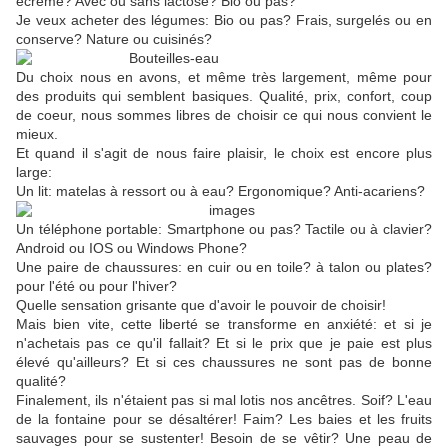
écrémé? Avec ou sans lactose? Bio ou pas?
Je veux acheter des légumes: Bio ou pas? Frais, surgelés ou en
conserve? Nature ou cuisinés?
Du choix nous en avons, et même très largement, même pour
des produits qui semblent basiques. Qualité, prix, confort, coup
de coeur, nous sommes libres de choisir ce qui nous convient le
mieux.
Et quand il s'agit de nous faire plaisir, le choix est encore plus
large:
Un lit: matelas à ressort ou à eau? Ergonomique? Anti-acariens?
Un téléphone portable: Smartphone ou pas? Tactile ou à clavier?
Android ou IOS ou Windows Phone?
Une paire de chaussures: en cuir ou en toile? à talon ou plates?
pour l'été ou pour l'hiver?
Quelle sensation grisante que d'avoir le pouvoir de choisir!
Mais bien vite, cette liberté se transforme en anxiété: et si je
n'achetais pas ce qu'il fallait? Et si le prix que je paie est plus
élevé qu'ailleurs? Et si ces chaussures ne sont pas de bonne
qualité?
Finalement, ils n'étaient pas si mal lotis nos ancêtres. Soif? L'eau
de la fontaine pour se désaltérer! Faim? Les baies et les fruits
sauvages pour se sustenter! Besoin de se vêtir? Une peau de