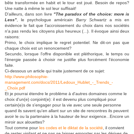
bête transformée en habit et le tour est joué. Besoin de repos?
Une natte à même le sol leur suffisait!
D'ailleurs, dans son livre
"The paradox of the choice: more is
Less"
, le psychologue américain
Barry Schwartz
a mis en
évidence le fait que l'accroissement du choix dans nos sociétés
n'a pas rendu les citoyens plus heureux (...). Il évoque ainsi deux
raisons:
Primo, le choix implique le regret potentiel. Ne dit-on pas que
chaque choix est un renoncement?
Secundo, lorsque l'offre disponible est pléthorique, le temps ou
l'énergie passée à choisir ne justifie plus forcément l'économie
faite.
Ci-dessous un article qui traite justement de ce sujet:
http://www.philosophie-
management.com/docs/2011/Ledoux_Hublet_-_Trends_-
_Choix.pdf
Et je pourrai étendre le problème à d'autres domaines comme le
choix d'un(e) conjoint(e): il est devenu plus compliqué pour
certain(e)s de s'engager pour la vie avec une seule personne
quand ils savent qu'en allant sur un site de rencontres ils peuvent
avoir le ou la partenaire à la hauteur de leur exigence...Encore un
miroir aux alouettes?
Tout comme pour
les codes et le diktat de la société
, il convient
de rester vigilant et ne pas se laisser emporter par les dérives de