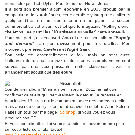
noms tels que Bob Dylan, Paul Simon ou Norah Jones.
Il a sorti son premier album éponyme en 2005 produit par le
compositeur de Norah Jones; cette dernière y interprète d'ailleurs
quelques titres en tant que choeur ou au piano. Le succès
commercial de cet album est tel que le magazine "Rolling stone"
cite Amos Lee parmi les "10 artistes à surveiller" cette année-là.
Pour ma part, j'ai découvert Amos Lee sur son album "
Supply
and demand
". Un pur ravissement pour les oreilles! Mes
morceaux préférés:
Careless
et
Night train
.
Son style est essentiellement le folk, mais on sent aussi
l'influence de la soul, du jazz et du country; ses chansons sont
servies par une voix puissante, nette, classieuse, avec un
arrangement acoustique très épuré.
Son dernier album "
Mission bell
" sorti en 2011 ne fait que
confirmer ce talent qui vaut vraiment le détour. Je repasse en
boucles les 13 titres qui le composent, avec des morceaux folk
mais aussi du country - dont un duo avec le célèbre Willie Nelson.
Faites un tour par ma page "
So shop
" si vous voulez vous
procurer son CD.
Et voici son site officiel si vous souhaitez en savoir un peu plus
sur cet artiste so... talentueux!