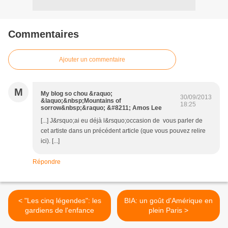
Commentaires
Ajouter un commentaire
M
My blog so chou &raquo;
30/09/2013
&laquo;&nbsp;Mountains of
18:25
sorrow&nbsp;&raquo; &#8211; Amos Lee
[...] J&rsquo;ai eu déjà l&rsquo;occasion de vous parler de
cet artiste dans un précédent article (que vous pouvez relire
ici). [...]
Répondre
< "Les cinq légendes": les
BIA: un goût d'Amérique en
gardiens de l'enfance
plein Paris >