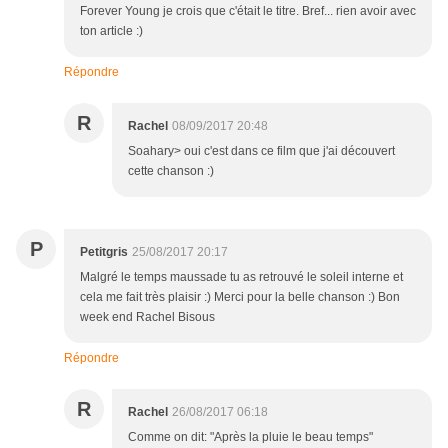
Forever Young je crois que c'était le titre. Bref... rien avoir avec
ton article :)
Répondre
R
Rachel
08/09/2017 20:48
Soahary> oui c'est dans ce film que j'ai découvert
cette chanson :)
P
Petitgris
25/08/2017 20:17
Malgré le temps maussade tu as retrouvé le soleil interne et
cela me fait très plaisir :) Merci pour la belle chanson :) Bon
week end Rachel Bisous
Répondre
R
Rachel
26/08/2017 06:18
Comme on dit: "Après la pluie le beau temps"