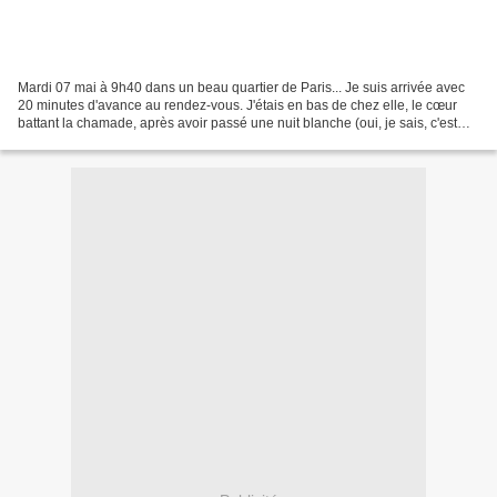
Mardi 07 mai à 9h40 dans un beau quartier de Paris... Je suis arrivée avec
20 minutes d'avance au rendez-vous. J'étais en bas de chez elle, le cœur
battant la chamade, après avoir passé une nuit blanche (oui, je sais, c'est
déplacé et ridicule, mais je...