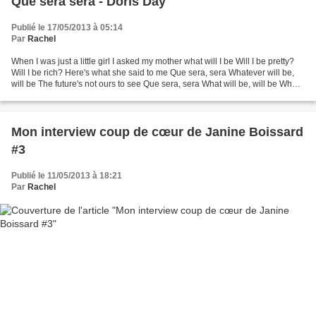
Que sera sera - Doris Day
Publié le 17/05/2013 à 05:14
Par
Rachel
When I was just a little girl I asked my mother what will I be Will I be pretty?
Will I be rich? Here's what she said to me Que sera, sera Whatever will be,
will be The future's not ours to see Que sera, sera What will be, will be When
I grew up and fell...
Mon interview coup de cœur de Janine Boissard
#3
Publié le 11/05/2013 à 18:21
Par
Rachel