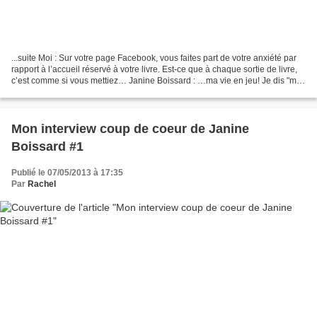
...suite Moi : Sur votre page Facebook, vous faites part de votre anxiété par
rapport à l’accueil réservé à votre livre. Est-ce que à chaque sortie de livre,
c’est comme si vous mettiez… Janine Boissard : …ma vie en jeu! Je dis "ma
vie" parce que si je...
Mon interview coup de coeur de Janine
Boissard #1
Publié le 07/05/2013 à 17:35
Par
Rachel