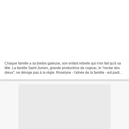
Chaque famille a sa brebis galeuse, son enfant rebelle qui n'en fait qu'à sa
tête. La famille Saint-Junien, grande productrice de cognac, le "nectar des
dieux", ne déroge pas à la règle. Roselyne - l'aînée de la famille - est partie
un jour, contre l'avis...