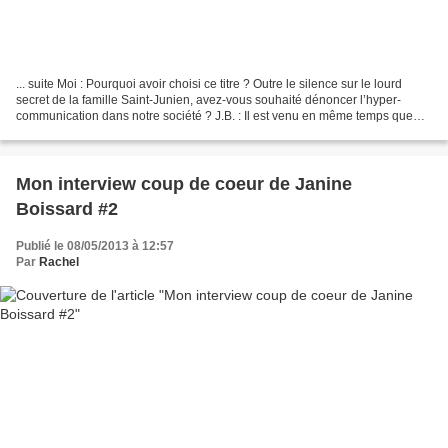
... suite Moi : Pourquoi avoir choisi ce titre ? Outre le silence sur le lourd
secret de la famille Saint-Junien, avez-vous souhaité dénoncer l’hyper-
communication dans notre société ? J.B. : Il est venu en même temps que
mon histoire. Je voulais écrire...
Mon interview coup de coeur de Janine
Boissard #2
Publié le 08/05/2013 à 12:57
Par
Rachel