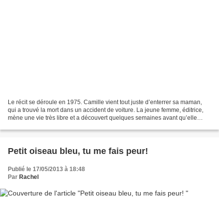
Le récit se déroule en 1975. Camille vient tout juste d’enterrer sa maman,
qui a trouvé la mort dans un accident de voiture. La jeune femme, éditrice,
mène une vie très libre et a découvert quelques semaines avant qu’elle
attendait son premier bébé, le...
Petit oiseau bleu, tu me fais peur!
Publié le 17/05/2013 à 18:48
Par
Rachel