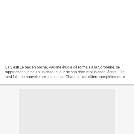
Ça y est! Le bac en poche, Pauline étudie désormais à la Sorbonne, se
rapprochant un peu plus chaque jour de son rêve le plus cher : écrire. Elle
s'est fait une nouvelle amie, la douce Charlotte, qui diffère complètement de
Béa, son extravagante meilleure...