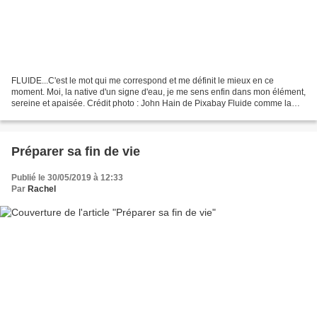
FLUIDE...C'est le mot qui me correspond et me définit le mieux en ce
moment. Moi, la native d'un signe d'eau, je me sens enfin dans mon élément,
sereine et apaisée. Crédit photo : John Hain de Pixabay Fluide comme la
matière, comme le liquide ou l'eau...
Préparer sa fin de vie
Publié le 30/05/2019 à 12:33
Par
Rachel