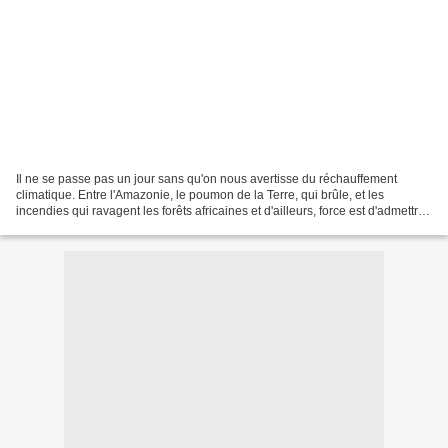
Il ne se passe pas un jour sans qu'on nous avertisse du réchauffement
climatique. Entre l'Amazonie, le poumon de la Terre, qui brûle, et les
incendies qui ravagent les forêts africaines et d'ailleurs, force est d'admettre
qu'il y a péril en la demeure......