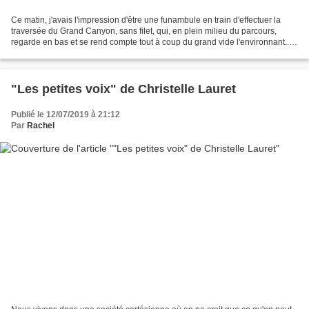
Ce matin, j'avais l'impression d'être une funambule en train d'effectuer la
traversée du Grand Canyon, sans filet, qui, en plein milieu du parcours,
regarde en bas et se rend compte tout à coup du grand vide l'environnant....
Oui car ce matin, on m'a...
"Les petites voix" de Christelle Lauret
Publié le 12/07/2019 à 21:12
Par
Rachel