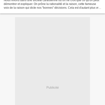
Nous vivons dans une société cartésienne où on ne croit que ce qu'on peut
démontrer et expliquer. On prône la rationalité et la raison, cette fameuse
voix de la raison qui dicte nos "bonnes" décisions. Cela est d'autant plus vrai
quand on est une scientifique...
Publicité