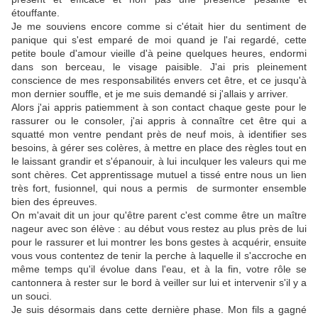
étouffante.
Je me souviens encore comme si c'était hier du sentiment de
panique qui s'est emparé de moi quand je l'ai regardé, cette
petite boule d'amour vieille d'à peine quelques heures, endormi
dans son berceau, le visage paisible. J'ai pris pleinement
conscience de mes responsabilités envers cet être, et ce jusqu'à
mon dernier souffle, et je me suis demandé si j'allais y arriver.
Alors j'ai appris patiemment à son contact chaque geste pour le
rassurer ou le consoler, j'ai appris à connaître cet être qui a
squatté mon ventre pendant près de neuf mois, à identifier ses
besoins, à gérer ses colères, à mettre en place des règles tout en
le laissant grandir et s'épanouir, à lui inculquer les valeurs qui me
sont chères. Cet apprentissage mutuel a tissé entre nous un lien
très fort, fusionnel, qui nous a permis de surmonter ensemble
bien des épreuves.
On m'avait dit un jour qu'être parent c'est comme être un maître
nageur avec son élève : au début vous restez au plus près de lui
pour le rassurer et lui montrer les bons gestes à acquérir, ensuite
vous vous contentez de tenir la perche à laquelle il s'accroche en
même temps qu'il évolue dans l'eau, et à la fin, votre rôle se
cantonnera à rester sur le bord à veiller sur lui et intervenir s'il y a
un souci.
Je suis désormais dans cette dernière phase. Mon fils a gagné