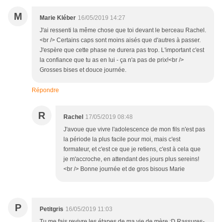
M
Marie Kléber
16/05/2019 14:27
J'ai ressenti la même chose que toi devant le berceau Rachel.
<br /> Certains caps sont moins aisés que d'autres à passer.
J'espère que cette phase ne durera pas trop. L'important c'est
la confiance que tu as en lui - ça n'a pas de prix!<br />
Grosses bises et douce journée.
Répondre
R
Rachel
17/05/2019 08:48
J'avoue que vivre l'adolescence de mon fils n'est pas
la période la plus facile pour moi, mais c'est
formateur, et c'est ce que je retiens, c'est à cela que
je m'accroche, en attendant des jours plus sereins!
<br /> Bonne journée et de gros bisous Marie
P
Petitgris
16/05/2019 11:03
Tu me fais revivre les étapes de ma vie de mère :D Rassures-